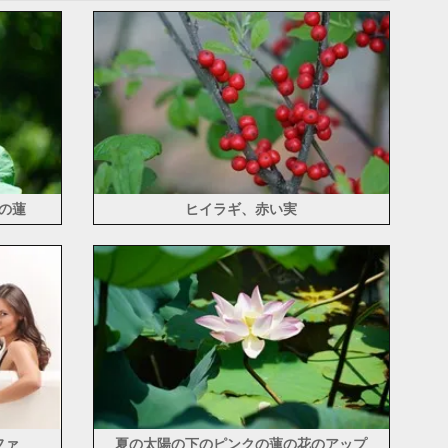
の蓮
ヒイラギ、赤い実
ファ
夏の太陽の下のピンクの蓮の花のアップ