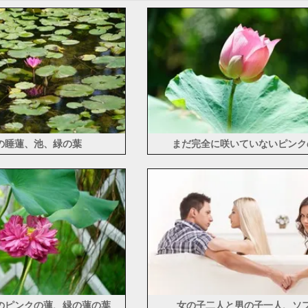
の睡蓮、池、緑の葉
まだ完全に咲いていないピンク
のピンクの蓮、緑の蓮の葉
女の子二人と男の子一人、ソ