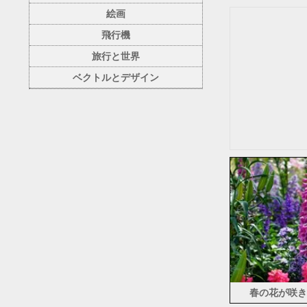
絵画
飛行機
旅行と世界
ベクトルとデザイン
春の花が咲き