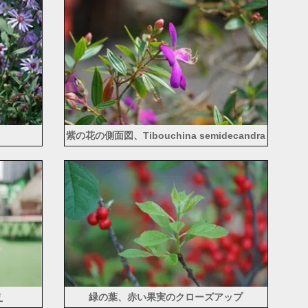
紫の花の側面図、Tibouchina semidecandra
え
緑の葉、赤い果実のクローズアップ