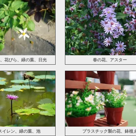
、花びら、緑の葉、日光
春の花、アスター
スイレン、緑の葉、池
プラスチック製の花、鉢植