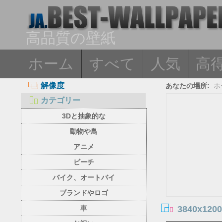
高品質の壁紙
ホーム
すべて
人気
高
解像度
あなたの場所:
ホ
カテゴリー
3Dと抽象的な
動物や鳥
アニメ
ビーチ
バイク、オートバイ
ブランドやロゴ
3840x1200
車