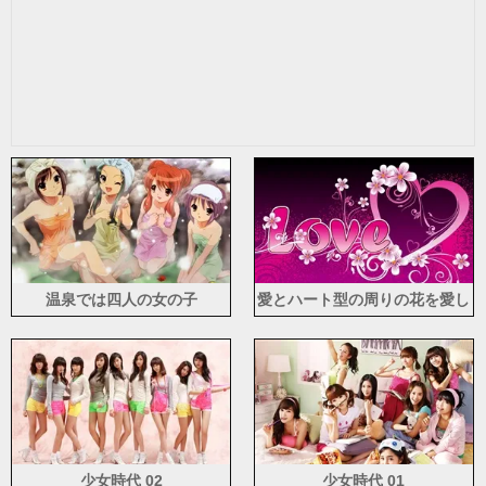
温泉では四人の女の子
愛とハート型の周りの花を愛し
て
少女時代 02
少女時代 01