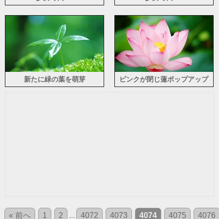
新たに緑の葉を萌芽
ピンクが閉じ蓮ポップアップ
« 前へ
1
2
...
4072
4073
4074
4075
4076