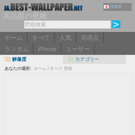
日本語
高品質の壁紙
ホーム
すべて
人気
高得点
ランダム
iPhone
ユーザー
解像度
カテゴリー
あなたの場所:
ホーム
/
すべて 壁紙