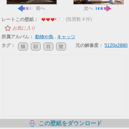
前へ
次へ
(投票数
4
件)
レートこの壁紙：
お気に入り
所属アルバム：
動物や鳥
,
キャッツ
タグ：
元の解像度：
5120x2880
猫
顔
目
髭
この壁紙をダウンロード