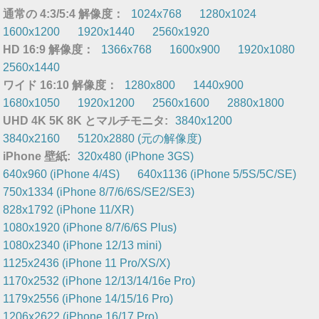
通常の 4:3/5:4 解像度：
1024x768
1280x1024
1600x1200
1920x1440
2560x1920
HD 16:9 解像度：
1366x768
1600x900
1920x1080
2560x1440
ワイド 16:10 解像度：
1280x800
1440x900
1680x1050
1920x1200
2560x1600
2880x1800
UHD 4K 5K 8K とマルチモニタ:
3840x1200
3840x2160
5120x2880 (元の解像度)
iPhone 壁紙:
320x480 (iPhone 3GS)
640x960 (iPhone 4/4S)
640x1136 (iPhone 5/5S/5C/SE)
750x1334 (iPhone 8/7/6/6S/SE2/SE3)
828x1792 (iPhone 11/XR)
1080x1920 (iPhone 8/7/6/6S Plus)
1080x2340 (iPhone 12/13 mini)
1125x2436 (iPhone 11 Pro/XS/X)
1170x2532 (iPhone 12/13/14/16e Pro)
1179x2556 (iPhone 14/15/16 Pro)
1206x2622 (iPhone 16/17 Pro)