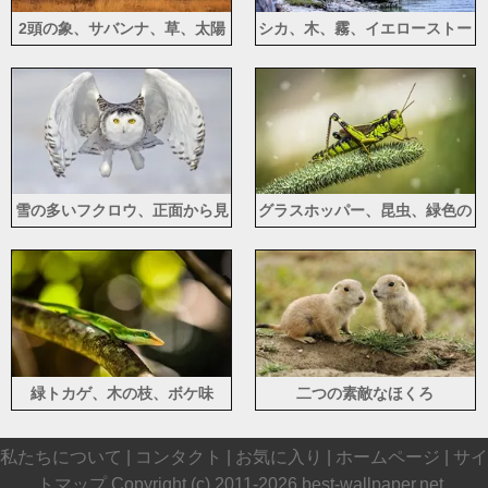
2頭の象、サバンナ、草、太陽
シカ、木、霧、イエローストー
の光、雲、空
ン国立公園、アメリカ
雪の多いフクロウ、正面から見
グラスホッパー、昆虫、緑色の
た図、飛行、翼
背景
緑トカゲ、木の枝、ボケ味
二つの素敵なほくろ
私たちについて |
コンタクト
|
お気に入り
|
ホームページ
|
サイ
トマップ
Copyright (c) 2011-2026
best-wallpaper.net