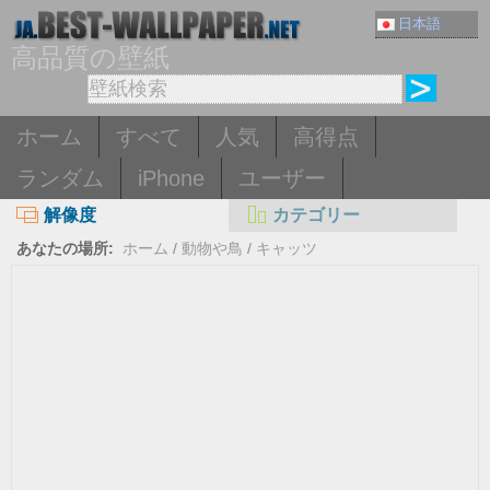
日本語
高品質の壁紙
ホーム
すべて
人気
高得点
ランダム
iPhone
ユーザー
解像度
カテゴリー
あなたの場所:
ホーム
/
動物や鳥
/
キャッツ