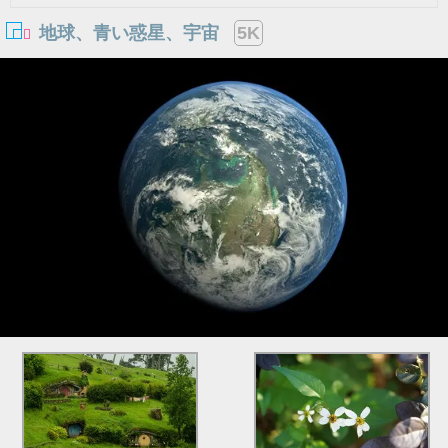
地球、青い惑星、宇宙
5K