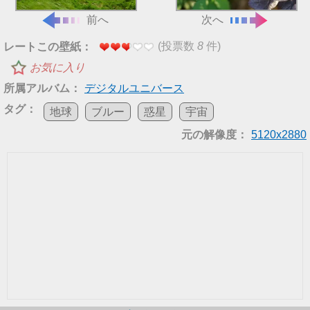
前へ
次へ
(投票数
8
件)
レートこの壁紙：
お気に入り
所属アルバム：
デジタルユニバース
タグ：
地球
ブルー
惑星
宇宙
元の解像度：
5120x2880