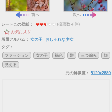
前へ
次へ
(投票数
4
件)
レートこの壁紙：
お気に入り
所属アルバム：
女の子
,
おしゃれな少女
タグ：
ファッション
女の子
褐色
髪
三つ編み
顔
見える
元の解像度：
5120x2880