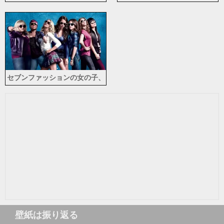
唇、ベール
女の子に座ります
セブンファッションの女の子、
メガネ
壁紙は振り返る