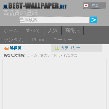
日本語
高品質の壁紙
ホーム
すべて
人気
高得点
ランダム
iPhone
ユーザー
解像度
カテゴリー
あなたの場所:
ホーム
/
女の子
/
おしゃれな少女