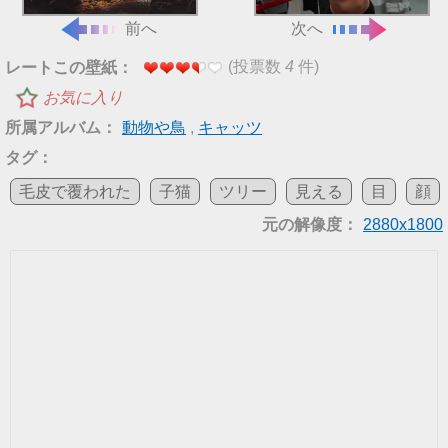
前へ
次へ
(投票数
4
件)
レートこの壁紙：
お気に入り
所属アルバム：
動物や鳥
,
キャッツ
タグ：
毛皮で覆われた
子猫
ツリー
見える
目
顔
元の解像度：
2880x1800