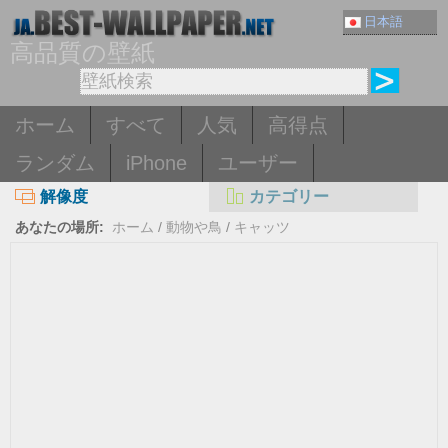
日本語
高品質の壁紙
ホーム
すべて
人気
高得点
ランダム
iPhone
ユーザー
解像度
カテゴリー
あなたの場所:
ホーム
/
動物や鳥
/
キャッツ