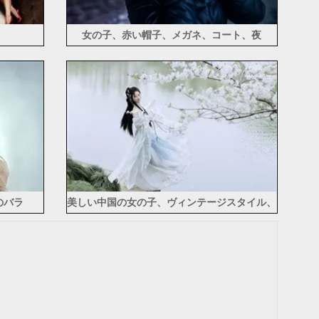
女の子、赤い帽子、メガネ、コート、夜
のバラ
美しい中国の女の子、ヴィンテージスタイル、
白いドレス、満開の桜