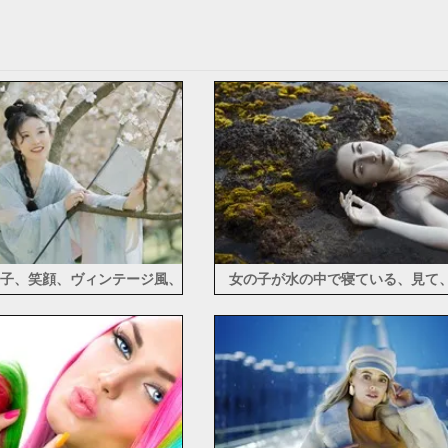
子、笑顔、ヴィンテージ風、
女の子が水の中で寝ている、見て
桜の木