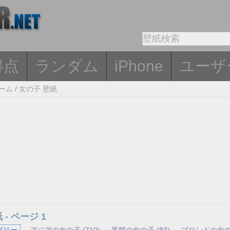
得点
ランダム
iPhone
ユーザ
ーム
/
女の子 壁紙
 - ページ 1
ゴリー
アジアの女の子 (710)
黒髪の女の子 (83)
ブロンドの女の子