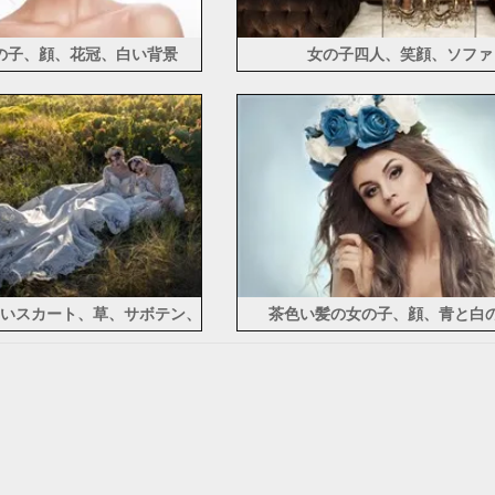
の子、顔、花冠、白い背景
女の子四人、笑顔、ソファ
いスカート、草、サボテン、
茶色い髪の女の子、顔、青と白
日差し