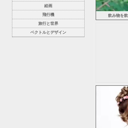
絵画
飛行機
飲み物を飲
旅行と世界
ベクトルとデザイン