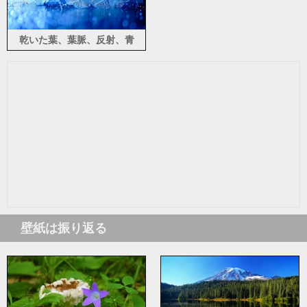
乾いた葉、葉脈、反射、青
壁紙は振り返る