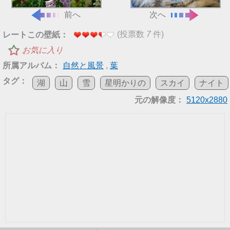
前へ
次へ
(投票数
7
件)
レートこの壁紙：
お気に入り
所属アルバム：
自然と風景
,
葉
タグ：
湖
山
雪
星明かりの
スカイ
ナイト
元の解像度：
5120x2880