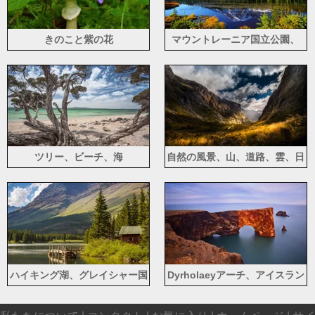
きのこと紫の花
マウントレーニア国立公園、
湖、木々、山、水の反射、アメ
リカ
ツリー、ビーチ、海
自然の風景、山、道路、雲、日
光
ハイキング湖、グレイシャー国
Dyrholaeyアーチ、アイスラン
立公園、モンタナ州、アメリ
ド、大西洋、岩、海岸