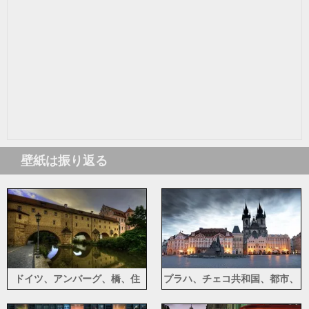
壁紙は振り返る
ドイツ、アンバーグ、橋、住
プラハ、チェコ共和国、都市、
宅、川、市
広場、建物、像