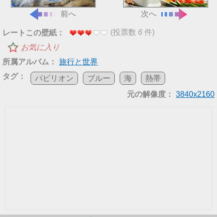
前へ
次へ
(投票数
6
件)
レートこの壁紙：
お気に入り
所属アルバム：
旅行と世界
タグ：
パビリオン
ブルー
海
熱帯
元の解像度：
3840x2160