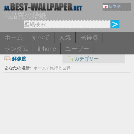
日本語
高品質の壁紙
ホーム
すべて
人気
高得点
ランダム
iPhone
ユーザー
解像度
カテゴリー
あなたの場所:
ホーム
/
旅行と世界