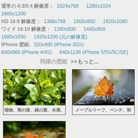
通常の 4:3/5:4 解像度：
1024x768
1280x1024
1600x1200
HD 16:9 解像度：
1366x768
1600x900
1920x1080
ワイド 16:10 解像度：
1280x800
1440x900
1680x1050
1920x1200 (元の解像度)
iPhone 壁紙:
320x480 (iPhone 3GS)
640x960 (iPhone 4/4S)
640x1136 (iPhone 5/5S/5C/SE)
同様の壁紙
>>もっと...
植物、雨の後、緑の葉、水滴、
メープルリーフ、ベンチ、秋
日光