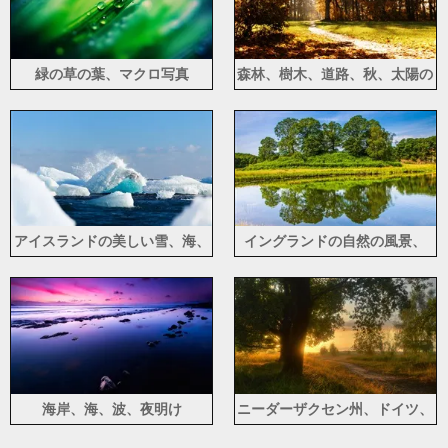
緑の草の葉、マクロ写真
森林、樹木、道路、秋、太陽の
光線
アイスランドの美しい雪、海、
イングランドの自然の風景、
冬
木、草、湖、水の反射
海岸、海、波、夜明け
ニーダーザクセン州、ドイツ、
自然の風景、夕日、樹木、草、