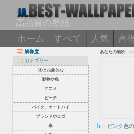
高品質の壁紙
ホーム
すべて
人気
高
解像度
あなたの場所:
ホ
カテゴリー
3Dと抽象的な
動物や鳥
アニメ
ビーチ
バイク、オートバイ
ブランドやロゴ
ピンク色
車