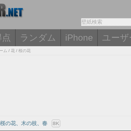
得点
ランダム
iPhone
ユーザ
ーム
/
花
/
桜の花
の桜の花、木の枝、春
8K