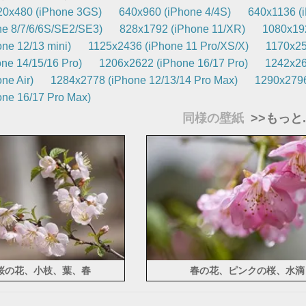
20x480 (iPhone 3GS)
640x960 (iPhone 4/4S)
640x1136 (
e 8/7/6/6S/SE2/SE3)
828x1792 (iPhone 11/XR)
1080x192
ne 12/13 mini)
1125x2436 (iPhone 11 Pro/XS/X)
1170x25
ne 14/15/16 Pro)
1206x2622 (iPhone 16/17 Pro)
1242x26
ne Air)
1284x2778 (iPhone 12/13/14 Pro Max)
1290x2796
ne 16/17 Pro Max)
同様の壁紙
>>もっと..
桜の花、小枝、葉、春
春の花、ピンクの桜、水滴