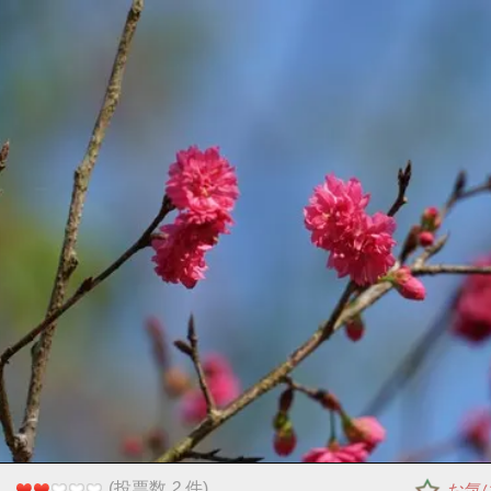
(投票数
2
件)
：
お気