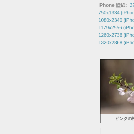
iPhone 壁紙:
3
750x1334 (iPhon
1080x2340 (iPho
1179x2556 (iPho
1260x2736 (iPho
1320x2868 (iPho
ピンクの