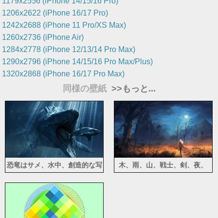
1179x2556 (iPhone 14/15/16 Pro)
1206x2622 (iPhone 16/17 Pro)
1242x2688 (iPhone 11 Pro/XS Max)
1260x2736 (iPhone Air)
1284x2778 (iPhone 12/13/14 Pro Max)
1290x2796 (iPhone 14/15/16 Pro Max/Plus)
1320x2868 (iPhone 16/17 Pro Max)
同様の壁紙
>>もっと...
恐竜はサメ、水中、創造的な写
木、雨、山、戦士、剣、夜、
真を狩りたい
雲、月、アート写真