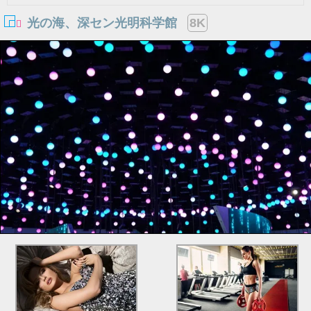
光の海、深セン光明科学館
8K