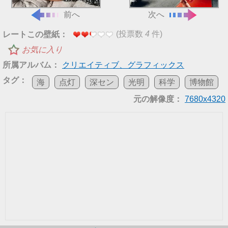
前へ
次へ
(投票数
4
件)
レートこの壁紙：
お気に入り
所属アルバム：
クリエイティブ、グラフィックス
タグ：
海
点灯
深セン
光明
科学
博物館
元の解像度：
7680x4320