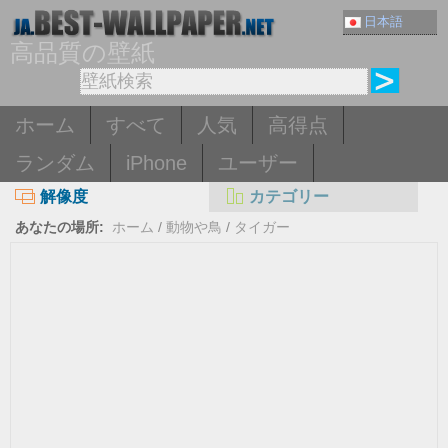
日本語
高品質の壁紙
ホーム
すべて
人気
高得点
ランダム
iPhone
ユーザー
解像度
カテゴリー
あなたの場所:
ホーム
/
動物や鳥
/
タイガー